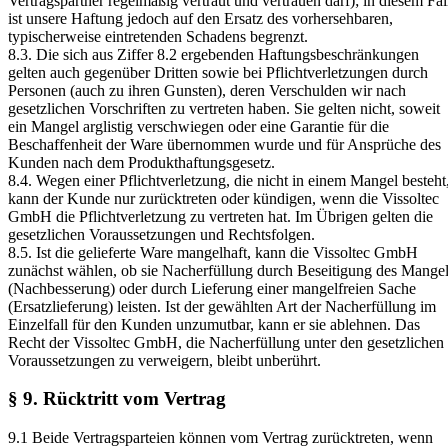
Vertragspartner regelmäßig vertraut und vertrauen darf); in diesem Fal
ist unsere Haftung jedoch auf den Ersatz des vorhersehbaren,
typischerweise eintretenden Schadens begrenzt.
8.3. Die sich aus Ziffer 8.2 ergebenden Haftungsbeschränkungen
gelten auch gegenüber Dritten sowie bei Pflichtverletzungen durch
Personen (auch zu ihren Gunsten), deren Verschulden wir nach
gesetzlichen Vorschriften zu vertreten haben. Sie gelten nicht, soweit
ein Mangel arglistig verschwiegen oder eine Garantie für die
Beschaffenheit der Ware übernommen wurde und für Ansprüche des
Kunden nach dem Produkthaftungsgesetz.
8.4. Wegen einer Pflichtverletzung, die nicht in einem Mangel besteht
kann der Kunde nur zurücktreten oder kündigen, wenn die Vissoltec
GmbH die Pflichtverletzung zu vertreten hat. Im Übrigen gelten die
gesetzlichen Voraussetzungen und Rechtsfolgen.
8.5. Ist die gelieferte Ware mangelhaft, kann die Vissoltec GmbH
zunächst wählen, ob sie Nacherfüllung durch Beseitigung des Mange
(Nachbesserung) oder durch Lieferung einer mangelfreien Sache
(Ersatzlieferung) leisten. Ist der gewählten Art der Nacherfüllung im
Einzelfall für den Kunden unzumutbar, kann er sie ablehnen. Das
Recht der Vissoltec GmbH, die Nacherfüllung unter den gesetzlichen
Voraussetzungen zu verweigern, bleibt unberührt.
§ 9. Rücktritt vom Vertrag
9.1 Beide Vertragsparteien können vom Vertrag zurücktreten, wenn