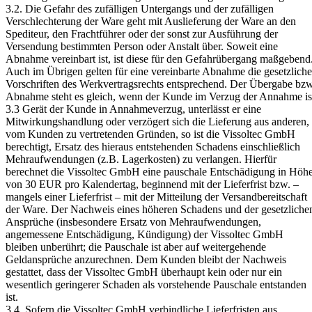
3.2. Die Gefahr des zufälligen Untergangs und der zufälligen
Verschlechterung der Ware geht mit Auslieferung der Ware an den
Spediteur, den Frachtführer oder der sonst zur Ausführung der
Versendung bestimmten Person oder Anstalt über. Soweit eine
Abnahme vereinbart ist, ist diese für den Gefahrübergang maßgebend
Auch im Übrigen gelten für eine vereinbarte Abnahme die gesetzlich
Vorschriften des Werkvertragsrechts entsprechend. Der Übergabe bzw
Abnahme steht es gleich, wenn der Kunde im Verzug der Annahme is
3.3 Gerät der Kunde in Annahmeverzug, unterlässt er eine
Mitwirkungshandlung oder verzögert sich die Lieferung aus anderen,
vom Kunden zu vertretenden Gründen, so ist die Vissoltec GmbH
berechtigt, Ersatz des hieraus entstehenden Schadens einschließlich
Mehraufwendungen (z.B. Lagerkosten) zu verlangen. Hierfür
berechnet die Vissoltec GmbH eine pauschale Entschädigung in Höh
von 30 EUR pro Kalendertag, beginnend mit der Lieferfrist bzw. –
mangels einer Lieferfrist – mit der Mitteilung der Versandbereitschaft
der Ware. Der Nachweis eines höheren Schadens und der gesetzliche
Ansprüche (insbesondere Ersatz von Mehraufwendungen,
angemessene Entschädigung, Kündigung) der Vissoltec GmbH
bleiben unberührt; die Pauschale ist aber auf weitergehende
Geldansprüche anzurechnen. Dem Kunden bleibt der Nachweis
gestattet, dass der Vissoltec GmbH überhaupt kein oder nur ein
wesentlich geringerer Schaden als vorstehende Pauschale entstanden
ist.
3.4. Sofern die Vissoltec GmbH verbindliche Lieferfristen aus