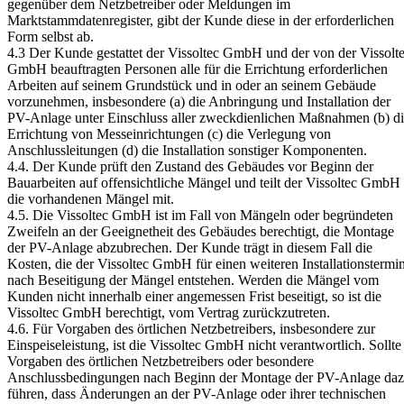
gegenüber dem Netzbetreiber oder Meldungen im
Marktstammdatenregister, gibt der Kunde diese in der erforderlichen
Form selbst ab.
4.3 Der Kunde gestattet der Vissoltec GmbH und der von der Vissolt
GmbH beauftragten Personen alle für die Errichtung erforderlichen
Arbeiten auf seinem Grundstück und in oder an seinem Gebäude
vorzunehmen, insbesondere (a) die Anbringung und Installation der
PV-Anlage unter Einschluss aller zweckdienlichen Maßnahmen (b) d
Errichtung von Messeinrichtungen (c) die Verlegung von
Anschlussleitungen (d) die Installation sonstiger Komponenten.
4.4. Der Kunde prüft den Zustand des Gebäudes vor Beginn der
Bauarbeiten auf offensichtliche Mängel und teilt der Vissoltec GmbH
die vorhandenen Mängel mit.
4.5. Die Vissoltec GmbH ist im Fall von Mängeln oder begründeten
Zweifeln an der Geeignetheit des Gebäudes berechtigt, die Montage
der PV-Anlage abzubrechen. Der Kunde trägt in diesem Fall die
Kosten, die der Vissoltec GmbH für einen weiteren Installationstermi
nach Beseitigung der Mängel entstehen. Werden die Mängel vom
Kunden nicht innerhalb einer angemessen Frist beseitigt, so ist die
Vissoltec GmbH berechtigt, vom Vertrag zurückzutreten.
4.6. Für Vorgaben des örtlichen Netzbetreibers, insbesondere zur
Einspeiseleistung, ist die Vissoltec GmbH nicht verantwortlich. Sollte
Vorgaben des örtlichen Netzbetreibers oder besondere
Anschlussbedingungen nach Beginn der Montage der PV-Anlage da
führen, dass Änderungen an der PV-Anlage oder ihrer technischen