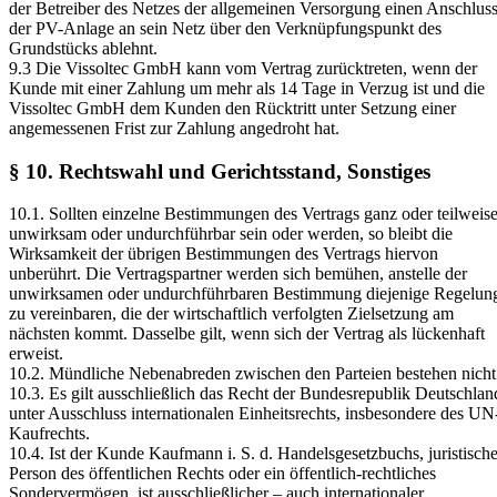
der Betreiber des Netzes der allgemeinen Versorgung einen Anschlus
der PV-Anlage an sein Netz über den Verknüpfungspunkt des
Grundstücks ablehnt.
9.3 Die Vissoltec GmbH kann vom Vertrag zurücktreten, wenn der
Kunde mit einer Zahlung um mehr als 14 Tage in Verzug ist und die
Vissoltec GmbH dem Kunden den Rücktritt unter Setzung einer
angemessenen Frist zur Zahlung angedroht hat.
§ 10. Rechtswahl und Gerichtsstand, Sonstiges
10.1. Sollten einzelne Bestimmungen des Vertrags ganz oder teilweis
unwirksam oder undurchführbar sein oder werden, so bleibt die
Wirksamkeit der übrigen Bestimmungen des Vertrags hiervon
unberührt. Die Vertragspartner werden sich bemühen, anstelle der
unwirksamen oder undurchführbaren Bestimmung diejenige Regelun
zu vereinbaren, die der wirtschaftlich verfolgten Zielsetzung am
nächsten kommt. Dasselbe gilt, wenn sich der Vertrag als lückenhaft
erweist.
10.2. Mündliche Nebenabreden zwischen den Parteien bestehen nicht
10.3. Es gilt ausschließlich das Recht der Bundesrepublik Deutschlan
unter Ausschluss internationalen Einheitsrechts, insbesondere des UN
Kaufrechts.
10.4. Ist der Kunde Kaufmann i. S. d. Handelsgesetzbuchs, juristisch
Person des öffentlichen Rechts oder ein öffentlich-rechtliches
Sondervermögen, ist ausschließlicher – auch internationaler