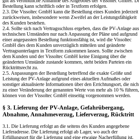
gilt als verbindliche Annahme des Angebotes der Vissoltec GmbH. D
Bestellung kann schriftlich oder in Textform erfolgen.
2.3. Die Vissoltec GmbH kann die Bestellung eines Kunden jederzeit
zurückweisen, insbesondere wenn Zweifel an der Leistungsfähigkeit
des Kunden bestehen.
2.4. Sollte sich nach Vertragsschluss ergeben, dass die PV-Anlage aus
technischen Umständen nur nach Anpassung der Pläne und aufgrund
einer angepassten Bestellung funktionsfähig ist, wird die Vissoltec
GmbH dies dem Kunden unverzüglich mitteilen und geänderte
Vertragsunterlagen in Textform zukommen lassen. Sollte zwischen
dem Kunden und der Vissoltec GmbH keine Einigung über die
geänderten Umstände zustande kommen, steht beiden Parteien ein
Rücktrittsrecht zu.
2.5. Anpassungen der Bestellung betreffend die exakte Größe und
Leistung der PV-Anlage aufgrund eines aktuellen Aufmaßes oder
sonstiger aktualisierte Informationen über den Errichtungsort, die nich
zu einer Veränderung der genannten Werte von mehr als 10 % führen,
können von der Vissoltec GmbH einseitig vorgenommen werden.
§ 3. Lieferung der PV-Anlage, Gefahrübergang,
Abnahme, Annahmeverzug, Lieferverzug, Rücktritt
3.1. Die Lieferung erfolgt an die seitens des Kunden angegebene
Lieferadresse. Die Lieferung erfolgt ab Lager, wo auch der
Erfüllungsort für die Lieferung und eine etwaige Nacherfüllung ist.