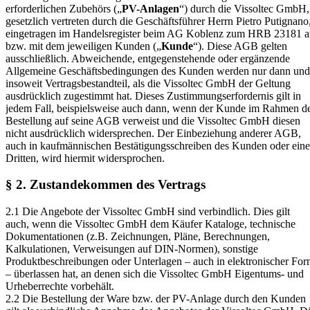
erforderlichen Zubehörs („
PV-Anlagen
“) durch die Vissoltec GmbH,
gesetzlich vertreten durch die Geschäftsführer Herrn Pietro Putignano
eingetragen im Handelsregister beim AG Koblenz zum HRB 23181 a
bzw. mit dem jeweiligen Kunden („
Kunde
“). Diese AGB gelten
ausschließlich. Abweichende, entgegenstehende oder ergänzende
Allgemeine Geschäftsbedingungen des Kunden werden nur dann und
insoweit Vertragsbestandteil, als die Vissoltec GmbH der Geltung
ausdrücklich zugestimmt hat. Dieses Zustimmungserfordernis gilt in
jedem Fall, beispielsweise auch dann, wenn der Kunde im Rahmen d
Bestellung auf seine AGB verweist und die Vissoltec GmbH diesen
nicht ausdrücklich widersprechen. Der Einbeziehung anderer AGB,
auch in kaufmännischen Bestätigungsschreiben des Kunden oder eine
Dritten, wird hiermit widersprochen.
§ 2. Zustandekommen des Vertrags
2.1 Die Angebote der Vissoltec GmbH sind verbindlich. Dies gilt
auch, wenn die Vissoltec GmbH dem Käufer Kataloge, technische
Dokumentationen (z.B. Zeichnungen, Pläne, Berechnungen,
Kalkulationen, Verweisungen auf DIN-Normen), sonstige
Produktbeschreibungen oder Unterlagen – auch in elektronischer Fo
– überlassen hat, an denen sich die Vissoltec GmbH Eigentums- und
Urheberrechte vorbehält.
2.2 Die Bestellung der Ware bzw. der PV-Anlage durch den Kunden